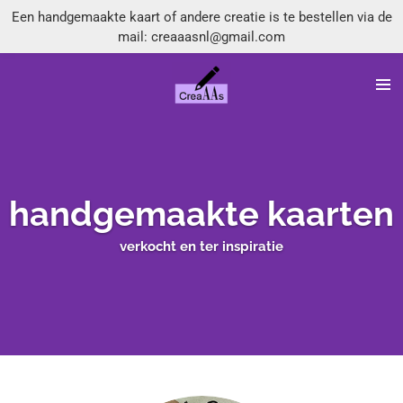
Een handgemaakte kaart of andere creatie is te bestellen via de
Ga
mail: creaaasnl@gmail.com
direct
naar
de
hoofdinhoud
handgemaakte kaarten
verkocht en ter inspiratie